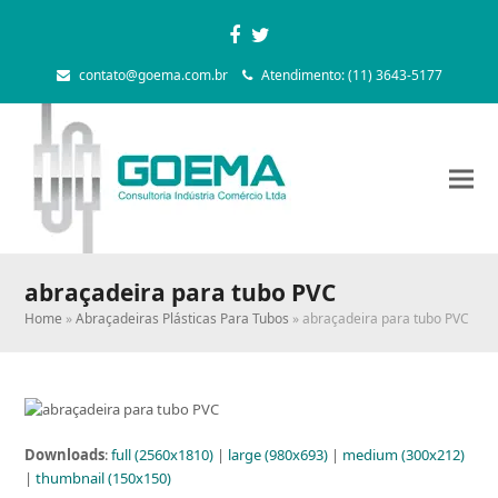
Facebook
Twitter
contato@goema.com.br
Atendimento: (11) 3643-5177
abraçadeira para tubo PVC
Home
»
Abraçadeiras Plásticas Para Tubos
»
abraçadeira para tubo PVC
Downloads
:
full (2560x1810)
|
large (980x693)
|
medium (300x212)
|
thumbnail (150x150)