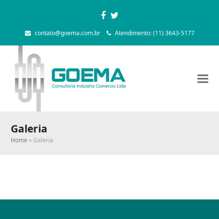
Facebook
Twitter
contato@goema.com.br
Atendimento: (11) 3643-5177
Galeria
Home
»
Galeria