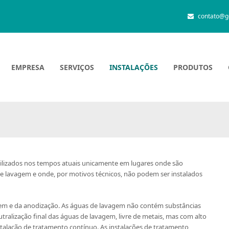
contato@g
EMPRESA
SERVIÇOS
INSTALAÇÕES
PRODUTOS
tilizados nos tempos atuais unicamente em lugares onde são
e lavagem e onde, por motivos técnicos, não podem ser instalados
em e da anodização. As águas de lavagem não contém substâncias
alização final das águas de lavagem, livre de metais, mas com alto
nstalação de tratamento contínuo. As instalações de tratamento