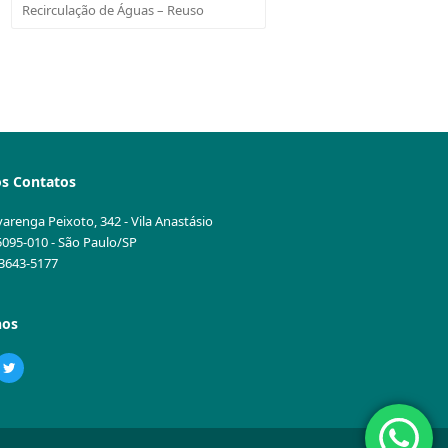
Recirculação de Águas – Reuso
s Contatos
varenga Peixoto, 342 - Vila Anastásio
5095-010 - São Paulo/SP
1 3643-5177
nos
ebook
Twitter