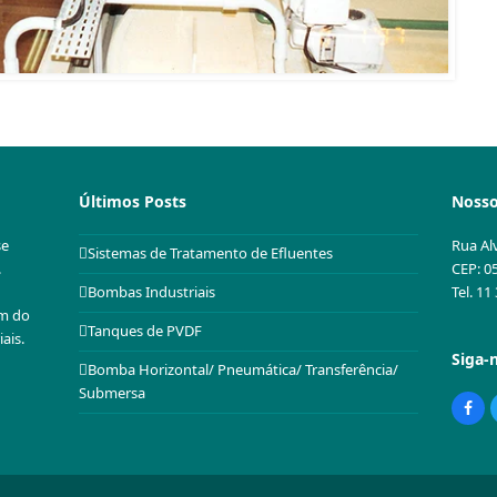
Últimos Posts
Nosso
se
Rua Al
Sistemas de Tratamento de Efluentes
.
CEP: 0
Tel. 1
Bombas Industriais
em do
Tanques de PVDF
ais.
Siga-
Bomba Horizontal/ Pneumática/ Transferência/
Submersa
Fac