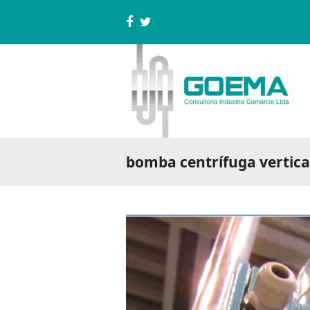
Facebook
Twitter
bomba centrífuga vertica