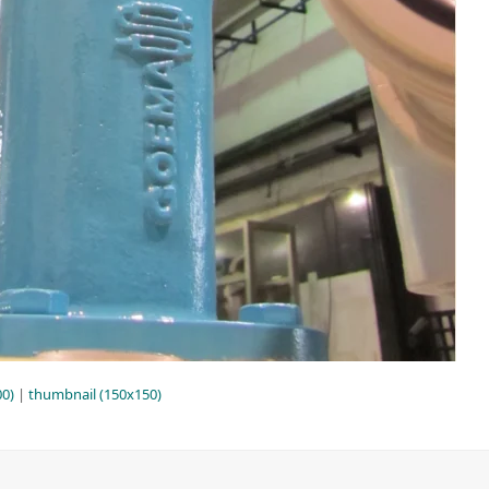
0)
|
thumbnail (150x150)