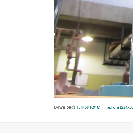
Downloads
:
full (684x918)
|
medium (224x30