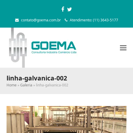
Facebook
Twitter
contato@goema.com.br
Atendimento: (11) 3643-5177
linha-galvanica-002
Home
»
Galeria
»
linha-galvanica-002