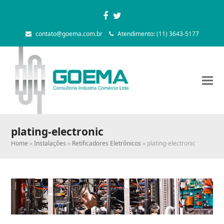
Facebook
Twitter
contato@goema.com.br
Atendimento: (11) 3643-5177
plating-electronic
Home
»
Instalações
»
Retificadores Eletrônicos
»
plating-electronic