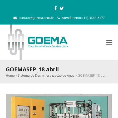
Facebook
Twitter
contato@goema.com.br
Atendimento: (11) 3643-5177
GOEMASEP_18 abril
Home
»
Sistema de Desmineralização de Água
»
GOEMASEP_18 abril