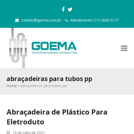
Facebook
Twitter
contato@goema.com.br
Atendimento: (11) 3643-5177
abraçadeiras para tubos pp
Home
»
abraçadeiras para tubos pp
Abraçadeira de Plástico Para
Eletroduto
19 de julho de 2021