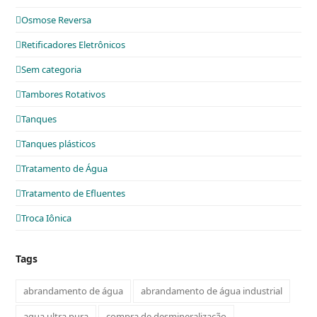
Osmose Reversa
Retificadores Eletrônicos
Sem categoria
Tambores Rotativos
Tanques
Tanques plásticos
Tratamento de Água
Tratamento de Efluentes
Troca Iônica
Tags
abrandamento de água
abrandamento de água industrial
agua ultra pura
compra de desmineralização