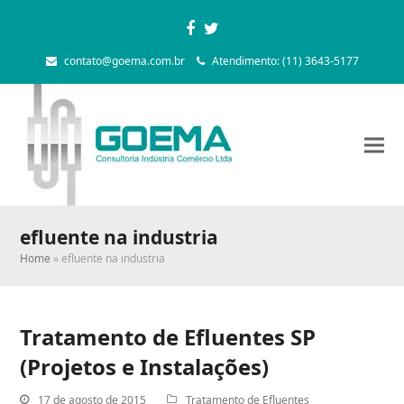
Facebook
Twitter
contato@goema.com.br
Atendimento: (11) 3643-5177
efluente na industria
Home
»
efluente na industria
Tratamento de Efluentes SP
(Projetos e Instalações)
17 de agosto de 2015
Tratamento de Efluentes