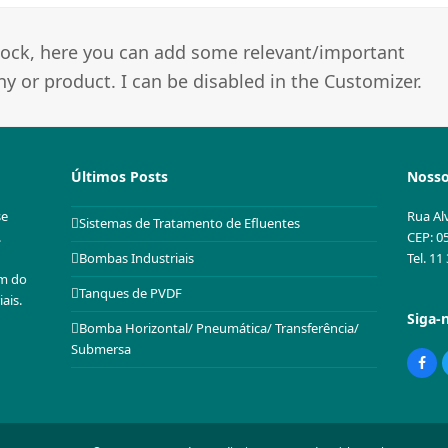
 block, here you can add some relevant/important
 or product. I can be disabled in the Customizer.
Últimos Posts
Nosso
se
Rua Al
Sistemas de Tratamento de Efluentes
.
CEP: 0
Tel. 1
Bombas Industriais
em do
Tanques de PVDF
ais.
Siga-
Bomba Horizontal/ Pneumática/ Transferência/
Submersa
Fac