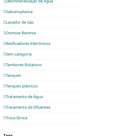
Desmineralização de Água
Galvanoplastia
Lavador de Gás
Osmose Reversa
Retificadores Eletrônicos
Sem categoria
Tambores Rotativos
Tanques
Tanques plásticos
Tratamento de Água
Tratamento de Efluentes
Troca Iônica
Tags