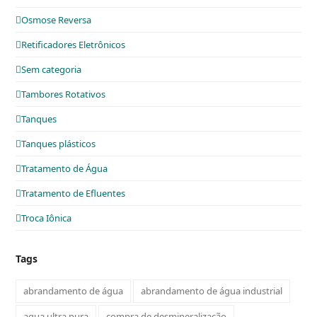
Osmose Reversa
Retificadores Eletrônicos
Sem categoria
Tambores Rotativos
Tanques
Tanques plásticos
Tratamento de Água
Tratamento de Efluentes
Troca Iônica
Tags
abrandamento de água
abrandamento de água industrial
agua ultra pura
compra de desmineralização