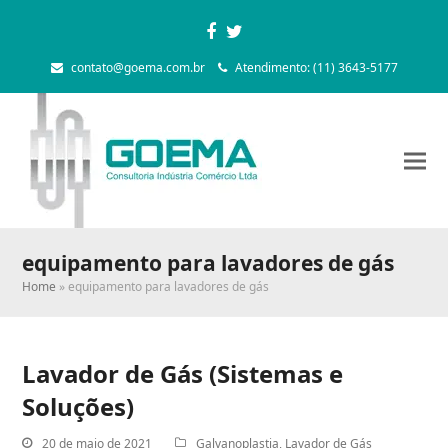
Facebook
Twitter
contato@goema.com.br
Atendimento: (11) 3643-5177
equipamento para lavadores de gás
Home
»
equipamento para lavadores de gás
Lavador de Gás (Sistemas e
Soluções)
20 de maio de 2021
Galvanoplastia
,
Lavador de Gás