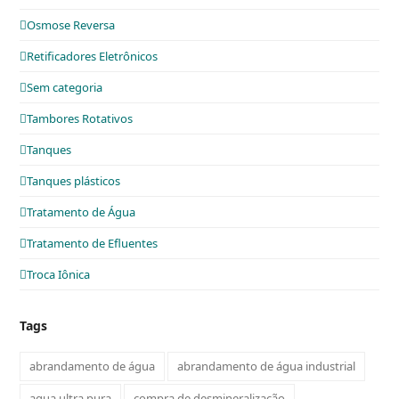
Osmose Reversa
Retificadores Eletrônicos
Sem categoria
Tambores Rotativos
Tanques
Tanques plásticos
Tratamento de Água
Tratamento de Efluentes
Troca Iônica
Tags
abrandamento de água
abrandamento de água industrial
agua ultra pura
compra de desmineralização