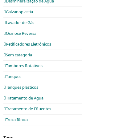
Desmineralização de Água
Galvanoplastia
Lavador de Gás
Osmose Reversa
Retificadores Eletrônicos
Sem categoria
Tambores Rotativos
Tanques
Tanques plásticos
Tratamento de Água
Tratamento de Efluentes
Troca Iônica
Tags