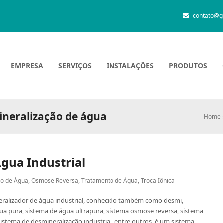
contato@g
EMPRESA
SERVIÇOS
INSTALAÇÕES
PRODUTOS
neralização de água
Home
gua Industrial
ão de Água
,
Osmose Reversa
,
Tratamento de Água
,
Troca Iônica
eralizador de água industrial, conhecido também como desmi,
ua pura, sistema de água ultrapura, sistema osmose reversa, sistema
 sistema de desmineralização industrial, entre outros, é um sistema…