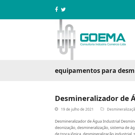
Facebook
Twitter
equipamentos para desmi
Desmineralizador de Á
19 de julho de 2021
Desmineralizaç
Desmineralizador de Água Industrial Desmin
deonização, desmineralização, sistema de ág
de troca iônica, desmineralização industrial,