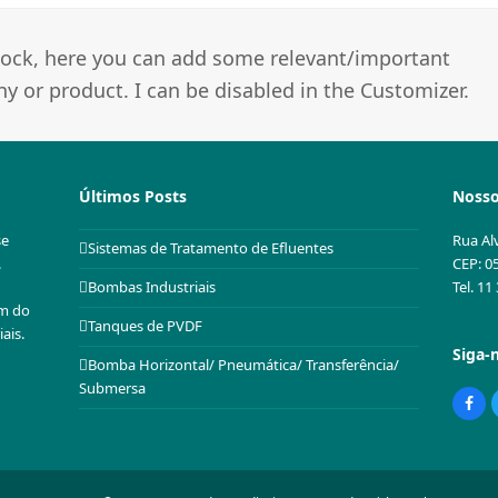
 block, here you can add some relevant/important
 or product. I can be disabled in the Customizer.
Últimos Posts
Nosso
se
Rua Al
Sistemas de Tratamento de Efluentes
.
CEP: 0
Tel. 1
Bombas Industriais
em do
Tanques de PVDF
ais.
Siga-
Bomba Horizontal/ Pneumática/ Transferência/
Submersa
Fac