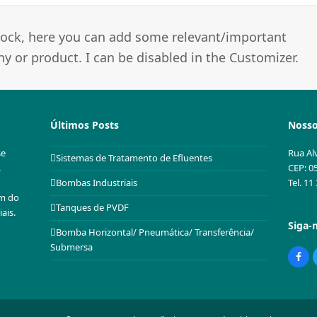
 block, here you can add some relevant/important
 or product. I can be disabled in the Customizer.
Últimos Posts
Nosso
se
Rua Al
Sistemas de Tratamento de Efluentes
.
CEP: 0
Tel. 1
Bombas Industriais
em do
Tanques de PVDF
ais.
Siga-
Bomba Horizontal/ Pneumática/ Transferência/
Submersa
Fac