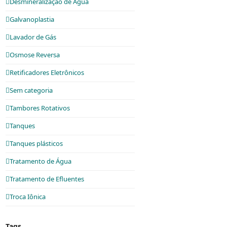
Desmineralização de Água
Galvanoplastia
Lavador de Gás
Osmose Reversa
Retificadores Eletrônicos
Sem categoria
Tambores Rotativos
Tanques
Tanques plásticos
Tratamento de Água
Tratamento de Efluentes
Troca Iônica
Tags