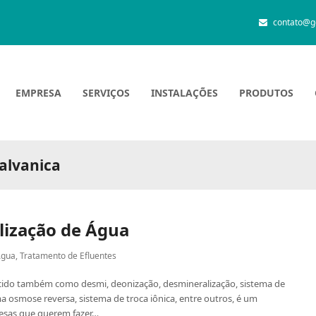
contato@g
EMPRESA
SERVIÇOS
INSTALAÇÕES
PRODUTOS
galvanica
lização de Água
Água
,
Tratamento de Efluentes
cido também como desmi, deonização, desmineralização, sistema de
a osmose reversa, sistema de troca iônica, entre outros, é um
resas que querem fazer…