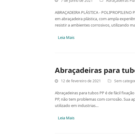
7 de junho de 2021
Abraçadeiras Plá
ABRAÇADEIRA PLÁSTICA - POLIPROPILENO PA
em abraçadeira plástica, com ampla experiênc
resistir a ambientes corrosivos, utilizando m
Leia Mais
Abraçadeiras para tub
12 de fevereiro de 2021
Sem categor
Abraçadeiras para tubos PP é de fácil fixaç
PP, não tem problemas com corrosão. Sua apli
utilizado em industrias…
Leia Mais