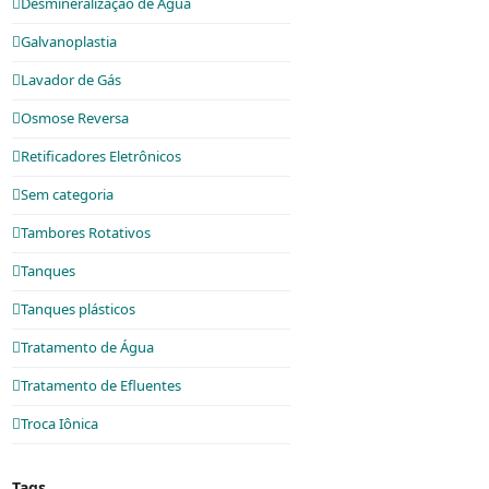
Desmineralização de Água
Galvanoplastia
Lavador de Gás
Osmose Reversa
Retificadores Eletrônicos
Sem categoria
Tambores Rotativos
Tanques
Tanques plásticos
Tratamento de Água
Tratamento de Efluentes
Troca Iônica
Tags