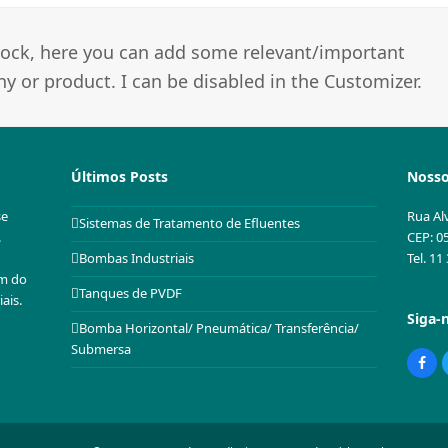
 block, here you can add some relevant/important
 or product. I can be disabled in the Customizer.
Últimos Posts
Nosso
se
Rua Al
Sistemas de Tratamento de Efluentes
.
CEP: 0
Tel. 1
Bombas Industriais
em do
Tanques de PVDF
ais.
Siga-
Bomba Horizontal/ Pneumática/ Transferência/
Submersa
Fac