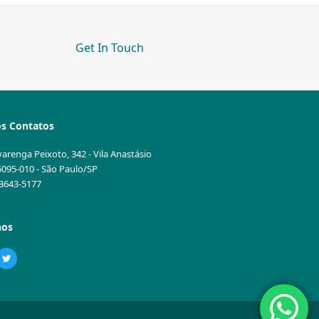
Get In Touch
s Contatos
varenga Peixoto, 342 - Vila Anastásio
5095-010 - São Paulo/SP
1 3643-5177
nos
ebook
Twitter