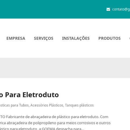
contato@g
EMPRESA
SERVIÇOS
INSTALAÇÕES
PRODUTOS
o Para Eletroduto
ásticas para Tubos
,
Acessórios Plásticos
,
Tanques plásticos
Fabricante de abraçadeira de plástico para eletroduto. Com
rica abraçadeira de polipropileno para meios corrosivos e outros
plástico para eletroduto, a GOEMA despacha para…