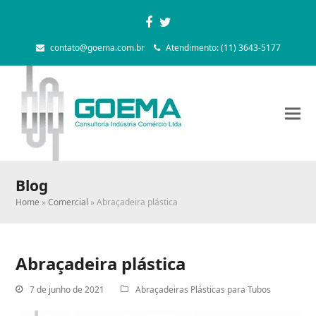
Facebook
Twitter
contato@goema.com.br
Atendimento: (11) 3643-5177
Blog
Home
»
Comercial
»
Abraçadeira plástica
Abraçadeira plástica
7 de junho de 2021
Abraçadeiras Plásticas para Tubos