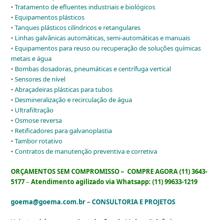
•
Tratamento de efluentes industriais e biológicos
•
Equipamentos plásticos
•
Tanques plásticos cilíndricos e retangulares
•
Linhas galvânicas automáticas, semi-automáticas e manuais
•
Equipamentos para reuso ou recuperação de soluções químicas
metais e água
•
Bombas dosadoras, pneumáticas e centrífuga vertical
•
Sensores de nível
•
Abraçadeiras plásticas para tubos
•
Desmineralização e recirculação de água
•
Ultrafiltração
•
Osmose reversa
•
Retificadores para galvanoplastia
•
Tambor rotativo
•
Contratos de manutenção preventiva e corretiva
ORÇAMENTOS SEM COMPROMISSO –
COMPRE AGORA (11) 3643-
5177
–
Atendimento agilizado via Whatsapp: (11) 99633-1219
goe
ma@goema.com.br
–
CONSULTORIA E PROJETOS