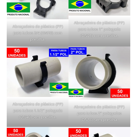
Abraçadeira de plástico (PP)
Abraçadeira de plástico (PP)
para tubos 1″ polegada
para tubos 3/4 (DN20) com
(DN25) com presilha.
presilha.
Abraçadeira de plástico (PP)
Abraçadeira de plástico (PP)
para tubos 1.1/2″ polegada
para tubos 2″ polegadas
(DN40) sem presilha.
(DN50) sem presilha.