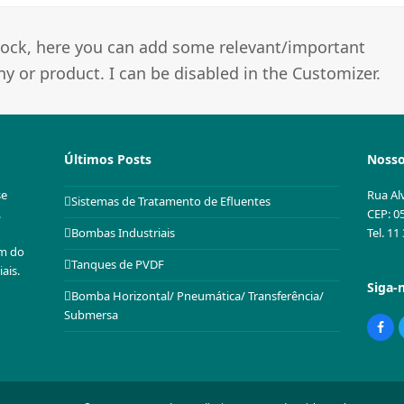
 block, here you can add some relevant/important
 or product. I can be disabled in the Customizer.
Últimos Posts
Nosso
se
Rua Al
Sistemas de Tratamento de Efluentes
.
CEP: 0
Tel. 1
Bombas Industriais
em do
Tanques de PVDF
ais.
Siga-
Bomba Horizontal/ Pneumática/ Transferência/
Submersa
Fac