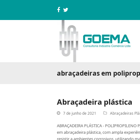
Facebook
Twitter
abraçadeiras em poliprop
Abraçadeira plástica
7 de junho de 2021
Abraçadeiras Plá
ABRAÇADEIRA PLÁSTICA - POLIPROPILENO PA
em abraçadeira plástica, com ampla experiênc
resistir a ambientes corrosivos, utilizando m