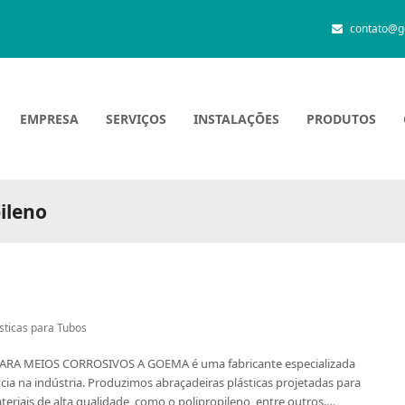
contato@g
EMPRESA
SERVIÇOS
INSTALAÇÕES
PRODUTOS
ileno
sticas para Tubos
RA MEIOS CORROSIVOS A GOEMA é uma fabricante especializada
ia na indústria. Produzimos abraçadeiras plásticas projetadas para
ateriais de alta qualidade, como o polipropileno, entre outros.…