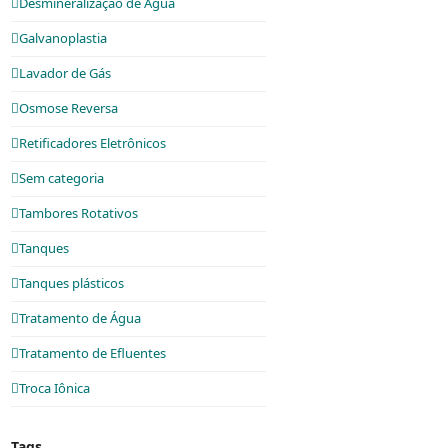
Desmineralização de Água
Galvanoplastia
Lavador de Gás
Osmose Reversa
Retificadores Eletrônicos
Sem categoria
Tambores Rotativos
Tanques
Tanques plásticos
Tratamento de Água
Tratamento de Efluentes
Troca Iônica
Tags