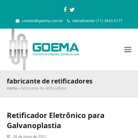
Facebook
Twitter
contato@goema.com.br
Atendimento: (11) 3643-5177
fabricante de retificadores
Home
»
fabricante de retificadores
Retificador Eletrônico para
Galvanoplastia
20 de maio de 2021