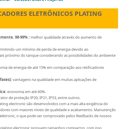
CADORES ELETRÔNICOS PLATING
mente. 98-99% :
melhor qualidade através do aumento de
rmitindo um mínimo de perda de energia devido ao
is próximo do tanque considerando as possibilidades do ambiente
omia de energia de até 15% em comparação aos retificadores
fases):
vantagens na qualidade em muitas aplicações de
ica:
economia em até 60%.
Fator de proteção IP20, IP21, IP53, entre outros.
lating electronic são desenvolvidos com a mais alta exigência do
cadores com maiores níveis de qualidade e acabamento. Manutenção
ng eletronic, o que pode ser comprovado pelos feedbacks de nossos
a plating electronic possuem tamanhos compactos, com isso