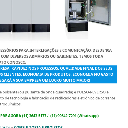
CESSÓRIOS PARA INTERLIGAÇÕES E COMUNICAÇÃO.
DESDE 10A
S COM DIVERSOS ARMÁRIOS OU GABINETES. TEMOS TODA
TATO CONOSCO.
RESA: RAPIDEZ NOS PROCESSOS, QUALIDADE FINAL DOS SEUS
US CLIENTES, ECONOMIA DE PRODUTOS, ECONOMIA NO GASTO
EGARÁ A SUA EMPRESA UM LUCRO MUITO MAIOR!
te pulsante (ou pulsante de onda quadrada) e PULSO-REVERSO e,
 de tecnologia e fabricação de retificadores eletrônico de corrente
troquímicos.
RE AGORA (11) 3643-5177
/
(11) 99642-7291 (Whatsapp)
om.br
–
CONSULTORIA E PROJETOS