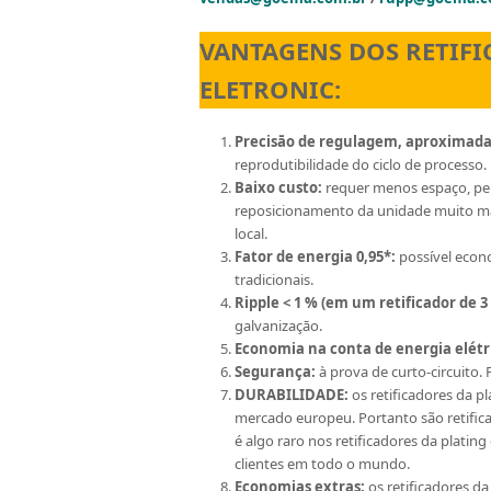
VANTAGENS DOS RETIFI
ELETRONIC:
Precisāo de regulagem, aproximada
reprodutibilidade do ciclo de processo.
Baixo custo:
requer menos espaço, pe
reposicionamento da unidade muito ma
local.
Fator de energia 0,95*:
possível econ
tradicionais.
Ripple < 1 % (em um retificador de 3 
galvanizaçāo.
Economia na conta de energia elétr
Segurança:
à prova de curto-circuito. 
DURABILIDADE:
os retificadores da p
mercado europeu. Portanto são retifi
é algo raro nos retificadores da plati
clientes em todo o mundo.
Economias extras:
os retificadores d