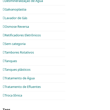
Desmineralização de Água
Galvanoplastia
Lavador de Gás
Osmose Reversa
Retificadores Eletrônicos
Sem categoria
Tambores Rotativos
Tanques
Tanques plásticos
Tratamento de Água
Tratamento de Efluentes
Troca Iônica
Tags