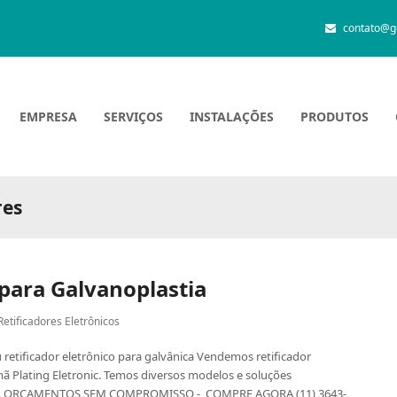
contato@g
EMPRESA
SERVIÇOS
INSTALAÇÕES
PRODUTOS
res
 para Galvanoplastia
Retificadores Eletrônicos
u retificador eletrônico para galvânica Vendemos retificador
mã Plating Eletronic. Temos diversos modelos e soluções
xos. ORÇAMENTOS SEM COMPROMISSO - COMPRE AGORA (11) 3643-