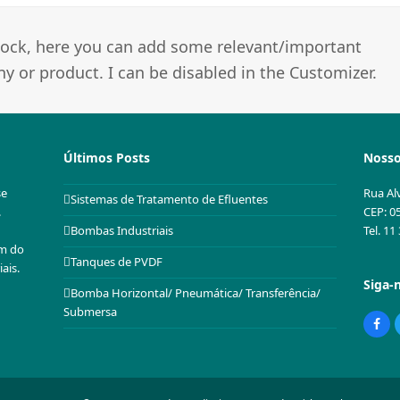
 block, here you can add some relevant/important
 or product. I can be disabled in the Customizer.
Últimos Posts
Nosso
se
Rua Al
Sistemas de Tratamento de Efluentes
.
CEP: 0
Tel. 1
Bombas Industriais
em do
Tanques de PVDF
ais.
Siga-
Bomba Horizontal/ Pneumática/ Transferência/
Submersa
Fac