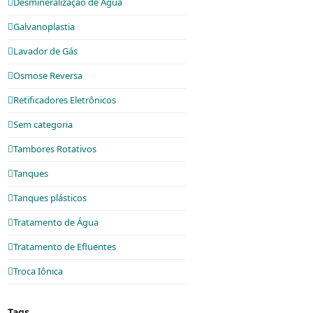
Desmineralização de Água
Galvanoplastia
Lavador de Gás
Osmose Reversa
Retificadores Eletrônicos
Sem categoria
Tambores Rotativos
Tanques
Tanques plásticos
Tratamento de Água
Tratamento de Efluentes
Troca Iônica
Tags