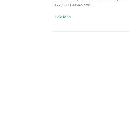
5177 / (11) 99642-7291…
Leia Mais