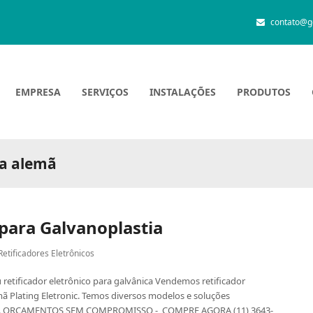
contato@g
EMPRESA
SERVIÇOS
INSTALAÇÕES
PRODUTOS
ia alemã
 para Galvanoplastia
Retificadores Eletrônicos
u retificador eletrônico para galvânica Vendemos retificador
mã Plating Eletronic. Temos diversos modelos e soluções
xos. ORÇAMENTOS SEM COMPROMISSO - COMPRE AGORA (11) 3643-