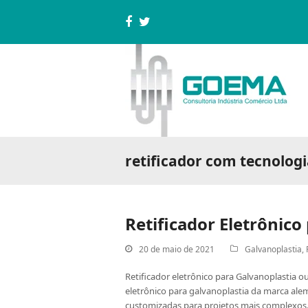
Facebook
Twitter
retificador com tecnolog
Retificador Eletrônico
20 de maio de 2021
Galvanoplastia
,
Retificador eletrônico para Galvanoplastia o
eletrônico para galvanoplastia da marca ale
customizadas para projetos mais comple