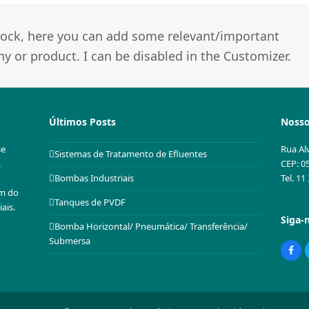
 block, here you can add some relevant/important
 or product. I can be disabled in the Customizer.
Últimos Posts
Nosso
se
Rua Al
Sistemas de Tratamento de Efluentes
.
CEP: 0
Tel. 1
Bombas Industriais
em do
Tanques de PVDF
ais.
Siga-
Bomba Horizontal/ Pneumática/ Transferência/
Submersa
Fac