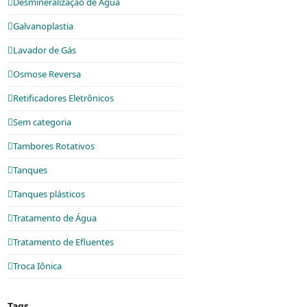
Desmineralização de Água
Galvanoplastia
Lavador de Gás
Osmose Reversa
Retificadores Eletrônicos
Sem categoria
Tambores Rotativos
Tanques
Tanques plásticos
Tratamento de Água
Tratamento de Efluentes
Troca Iônica
Tags