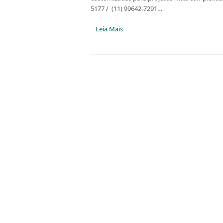
5177 / (11) 99642-7291…
Leia Mais