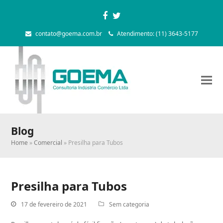
Facebook
Twitter
contato@goema.com.br
Atendimento: (11) 3643-5177
Blog
Home
»
Comercial
»
Presilha para Tubos
Presilha para Tubos
17 de fevereiro de 2021
Sem categoria